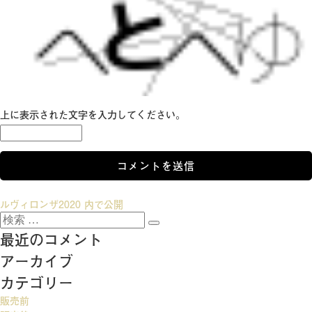
上に表示された文字を入力してください。
投
ルヴィロンザ2020
内で公開
検
稿
検
索:
最近のコメント
索
ナ
アーカイブ
ビ
カテゴリー
ゲ
販売前