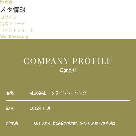
ー
販売後
メタ情報
シ
ログイン
ョ
投稿フィード
ン
コメントフィード
WordPress.org
COMPANY PROFILE
運営会社
名称
株式会社 エクワインレーシング
設立
2012年11月
所在地
〒054-0014 北海道勇払郡むかわ町米原479番地2