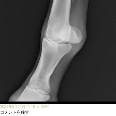
投
フ
2021年5月11日
2118 × 2560
稿
コメントを残す
ル