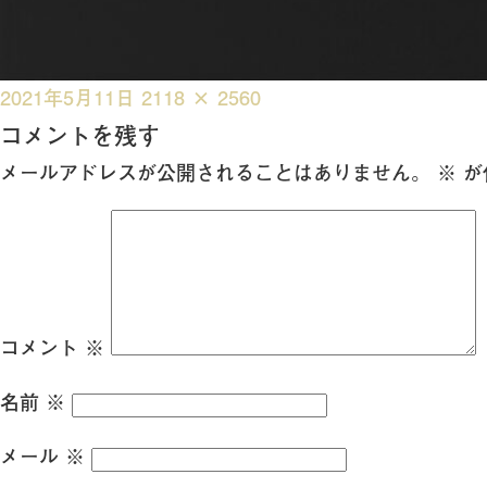
投
フ
2021年5月11日
2118 × 2560
稿
ル
コメントを残す
日:
サ
メールアドレスが公開されることはありません。
※
が
イ
ズ
コメント
※
名前
※
メール
※