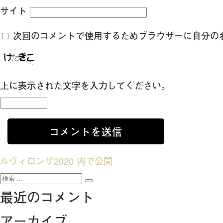
サイト
次回のコメントで使用するためブラウザーに自分の
上に表示された文字を入力してください。
投
ルヴィロンザ2020
内で公開
検
稿
検
索:
最近のコメント
索
ナ
アーカイブ