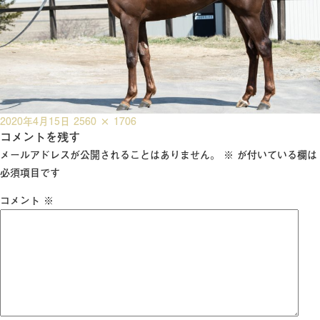
投
フ
2020年4月15日
2560 × 1706
稿
コメントを残す
ル
日:
サ
メールアドレスが公開されることはありません。
※
が付いている欄は
イ
必須項目です
ズ
コメント
※