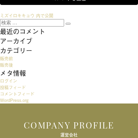
投
ミズイロキキョウ
内で公開
検
稿
検
索:
最近のコメント
索
ナ
アーカイブ
ビ
カテゴリー
ゲ
販売前
ー
販売後
メタ情報
シ
ログイン
ョ
投稿フィード
ン
コメントフィード
WordPress.org
COMPANY PROFILE
運営会社