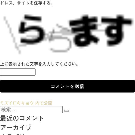
ドレス、サイトを保存する。
上に表示された文字を入力してください。
投
ミズイロキキョウ
内で公開
検
稿
検
索:
最近のコメント
索
ナ
アーカイブ
ビ