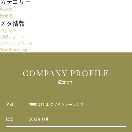
カテゴリー
ゲ
販売前
ー
販売後
メタ情報
シ
ログイン
ョ
投稿フィード
ン
コメントフィード
WordPress.org
COMPANY PROFILE
運営会社
名称
株式会社 エクワインレーシング
設立
2012年11月