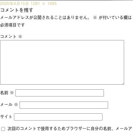
投
フ
2020年4月15日
1281 × 1685
稿
コメントを残す
ル
日:
サ
メールアドレスが公開されることはありません。
※
が付いている欄は
イ
必須項目です
ズ
コメント
※
名前
※
メール
※
サイト
次回のコメントで使用するためブラウザーに自分の名前、メールア