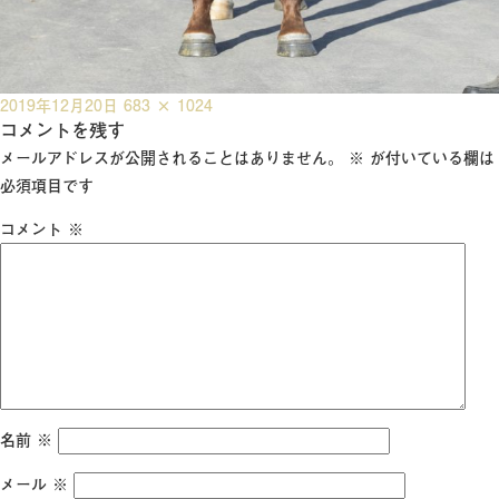
投
フ
2019年12月20日
683 × 1024
稿
コメントを残す
ル
日:
サ
メールアドレスが公開されることはありません。
※
が付いている欄は
イ
必須項目です
ズ
コメント
※
名前
※
メール
※