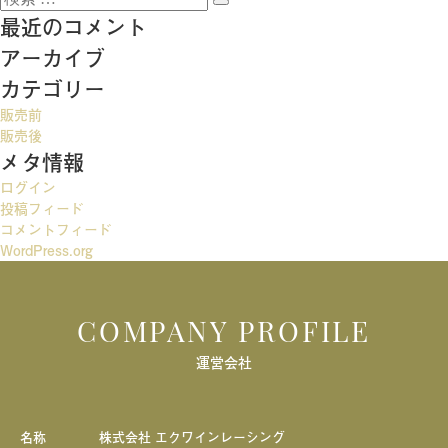
稿
検
索:
最近のコメント
索
ナ
アーカイブ
ビ
カテゴリー
ゲ
販売前
ー
販売後
メタ情報
シ
ログイン
ョ
投稿フィード
ン
コメントフィード
WordPress.org
COMPANY PROFILE
運営会社
名称
株式会社 エクワインレーシング