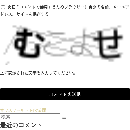
次回のコメントで使用するためブラウザーに自分の名前、メールア
ドレス、サイトを保存する。
上に表示された文字を入力してください。
投
サウスワールド
内で公開
検
稿
検
索:
最近のコメント
索
ナ