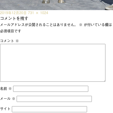
投
フ
2019年12月20日
731 × 1024
稿
コメントを残す
ル
日:
サ
メールアドレスが公開されることはありません。
※
が付いている欄は
イ
必須項目です
ズ
コメント
※
名前
※
メール
※
サイト