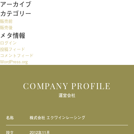
アーカイブ
ビ
カテゴリー
ゲ
販売前
ー
販売後
メタ情報
シ
ログイン
ョ
投稿フィード
ン
コメントフィード
WordPress.org
COMPANY PROFILE
運営会社
名称
株式会社 エクワインレーシング
設立
2012年11月