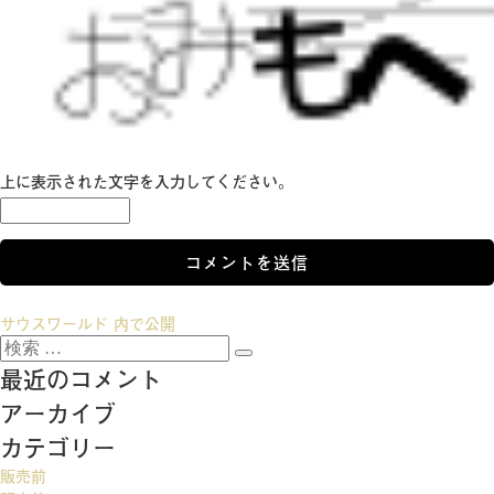
上に表示された文字を入力してください。
投
サウスワールド
内で公開
検
稿
検
索:
最近のコメント
索
ナ
アーカイブ
ビ
カテゴリー
ゲ
販売前