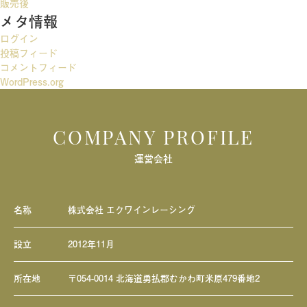
ー
販売後
メタ情報
シ
ログイン
ョ
投稿フィード
ン
コメントフィード
WordPress.org
COMPANY PROFILE
運営会社
名称
株式会社 エクワインレーシング
設立
2012年11月
所在地
〒054-0014 北海道勇払郡むかわ町米原479番地2