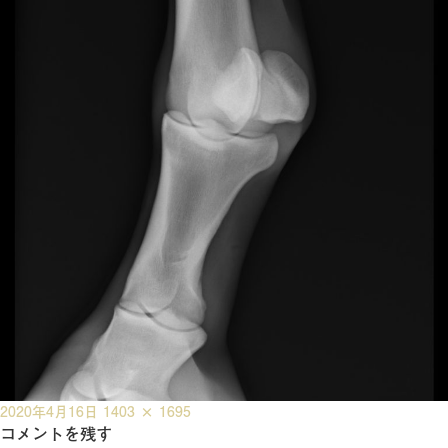
投
フ
2020年4月16日
1403 × 1695
稿
コメントを残す
ル