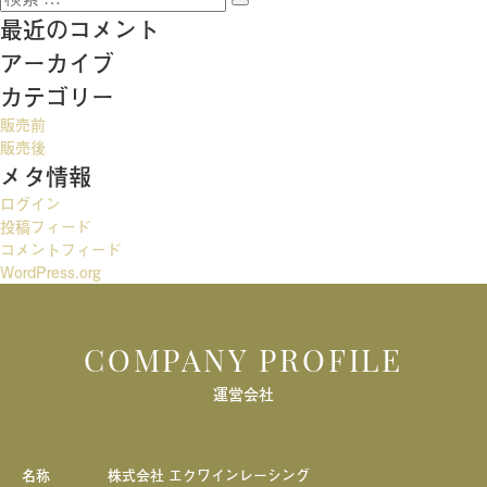
稿
検
索:
最近のコメント
索
ナ
アーカイブ
ビ
カテゴリー
ゲ
販売前
ー
販売後
メタ情報
シ
ログイン
ョ
投稿フィード
ン
コメントフィード
WordPress.org
COMPANY PROFILE
運営会社
名称
株式会社 エクワインレーシング