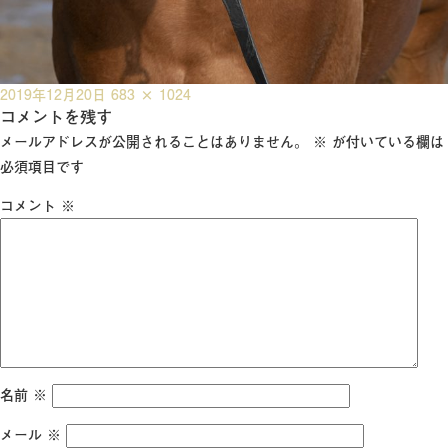
投
フ
2019年12月20日
683 × 1024
稿
コメントを残す
ル
日:
サ
メールアドレスが公開されることはありません。
※
が付いている欄は
イ
必須項目です
ズ
コメント
※
名前
※
メール
※