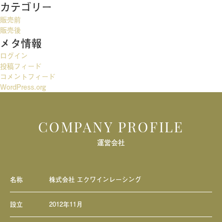
カテゴリー
ゲ
販売前
ー
販売後
メタ情報
シ
ログイン
ョ
投稿フィード
ン
コメントフィード
WordPress.org
COMPANY PROFILE
運営会社
名称
株式会社 エクワインレーシング
設立
2012年11月