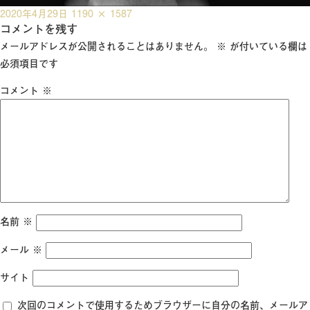
投
フ
2020年4月29日
1190 × 1587
稿
コメントを残す
ル
日:
サ
メールアドレスが公開されることはありません。
※
が付いている欄は
イ
必須項目です
ズ
コメント
※
名前
※
メール
※
サイト
次回のコメントで使用するためブラウザーに自分の名前、メールア