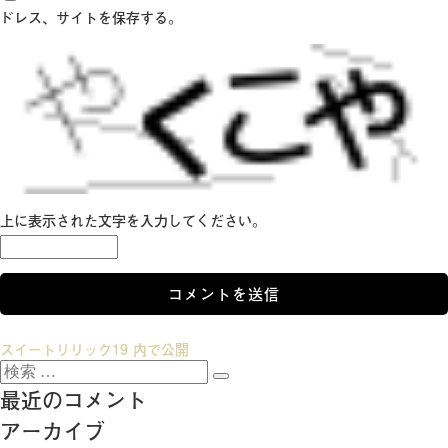
ドレス、サイトを保存する。
上に表示された文字を入力してください。
投
スイートリリック19
内で公開
検
稿
検
索:
最近のコメント
索
ナ
アーカイブ
ビ