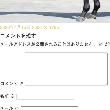
投
フ
2020年4月15日
2560 × 1795
稿
ル
コメントを残す
日:
サ
メールアドレスが公開されることはありません。
※
が
イ
ズ
コメント
※
名前
※
メール
※