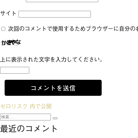
サイト
次回のコメントで使用するためブラウザーに自分の
上に表示された文字を入力してください。
投
ゼロリスク
内で公開
検
稿
検
索:
最近のコメント
索
ナ