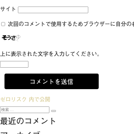
サイト
次回のコメントで使用するためブラウザーに自分の
上に表示された文字を入力してください。
投
ゼロリスク
内で公開
検
稿
検
索:
最近のコメント
索
ナ