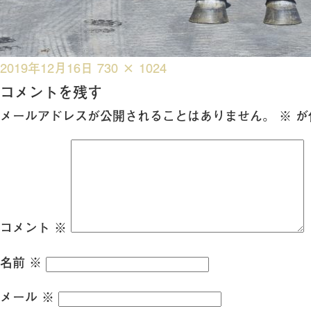
投
フ
2019年12月16日
730 × 1024
稿
ル
コメントを残す
日:
サ
メールアドレスが公開されることはありません。
※
が
イ
ズ
コメント
※
名前
※
メール
※