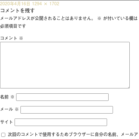
投
フ
2020年4月16日
1294 × 1702
稿
コメントを残す
ル
日:
サ
メールアドレスが公開されることはありません。
※
が付いている欄は
イ
必須項目です
ズ
コメント
※
名前
※
メール
※
サイト
次回のコメントで使用するためブラウザーに自分の名前、メールア