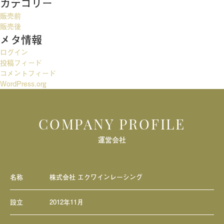
カテゴリー
ゲ
販売前
ー
販売後
メタ情報
シ
ログイン
ョ
投稿フィード
ン
コメントフィード
WordPress.org
COMPANY PROFILE
運営会社
名称
株式会社 エクワインレーシング
設立
2012年11月