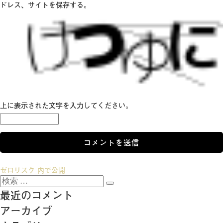
ドレス、サイトを保存する。
上に表示された文字を入力してください。
投
ゼロリスク
内で公開
検
稿
検
索:
最近のコメント
索
ナ
アーカイブ
ビ