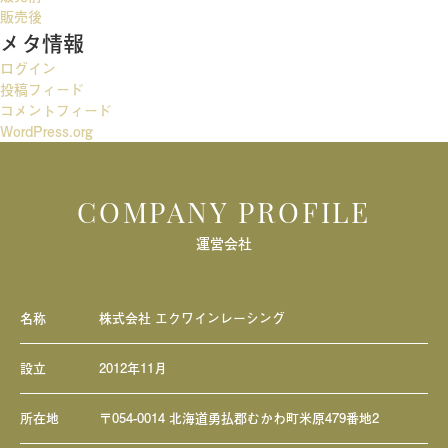
ー
販売後
メタ情報
シ
ログイン
ョ
投稿フィード
ン
コメントフィード
WordPress.org
COMPANY PROFILE
運営会社
名称
株式会社 エクワインレーシング
設立
2012年11月
所在地
〒054-0014 北海道勇払郡むかわ町米原479番地2