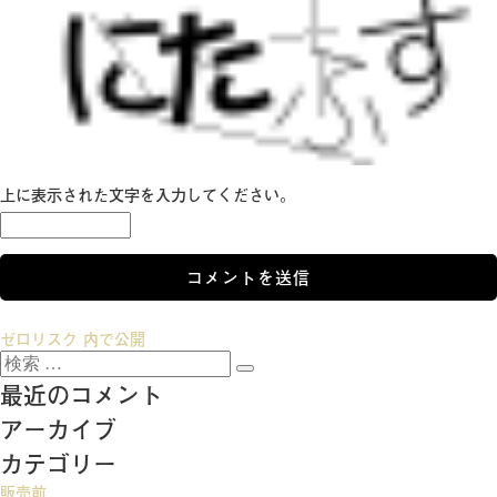
上に表示された文字を入力してください。
投
ゼロリスク
内で公開
検
稿
検
索:
最近のコメント
索
ナ
アーカイブ
ビ
カテゴリー
ゲ
販売前