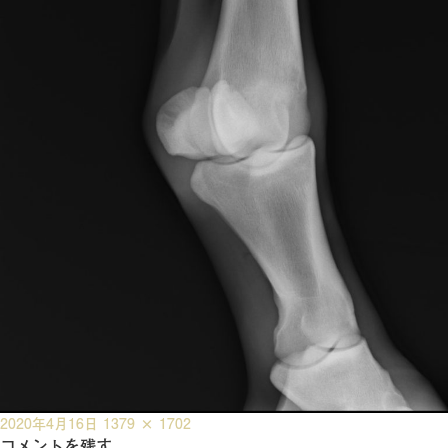
投
フ
2020年4月16日
1379 × 1702
稿
コメントを残す
ル