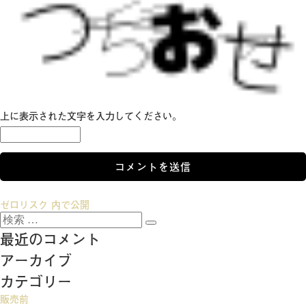
上に表示された文字を入力してください。
投
ゼロリスク
内で公開
検
稿
検
索:
最近のコメント
索
ナ
アーカイブ
ビ
カテゴリー
ゲ
販売前