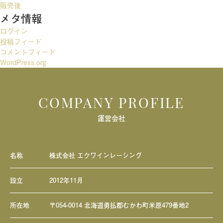
ー
販売後
メタ情報
シ
ログイン
ョ
投稿フィード
ン
コメントフィード
WordPress.org
COMPANY PROFILE
運営会社
名称
株式会社 エクワインレーシング
設立
2012年11月
所在地
〒054-0014 北海道勇払郡むかわ町米原479番地2