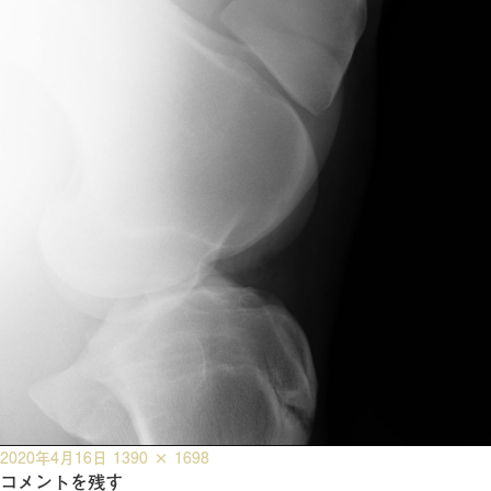
投
フ
2020年4月16日
1390 × 1698
稿
コメントを残す
ル