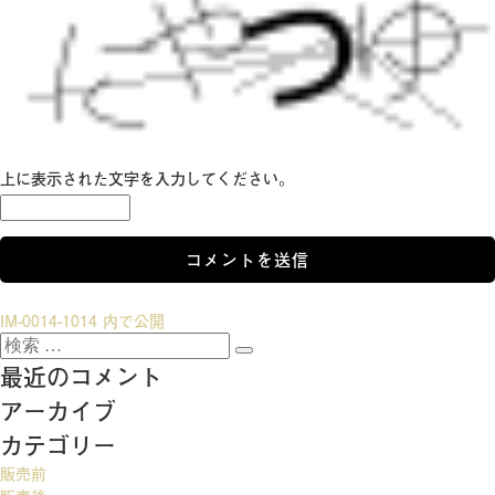
上に表示された文字を入力してください。
投
IM-0014-1014
内で公開
検
稿
検
索:
最近のコメント
索
ナ
アーカイブ
ビ
カテゴリー
ゲ
販売前