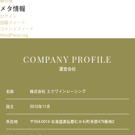
ー
販売後
メタ情報
シ
ログイン
ョ
投稿フィード
ン
コメントフィード
WordPress.org
COMPANY PROFILE
運営会社
名称
株式会社 エクワインレーシング
設立
2012年11月
所在地
〒054-0014 北海道勇払郡むかわ町米原479番地2