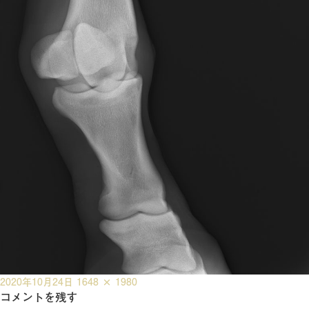
投
フ
2020年10月24日
1648 × 1980
稿
コメントを残す
ル