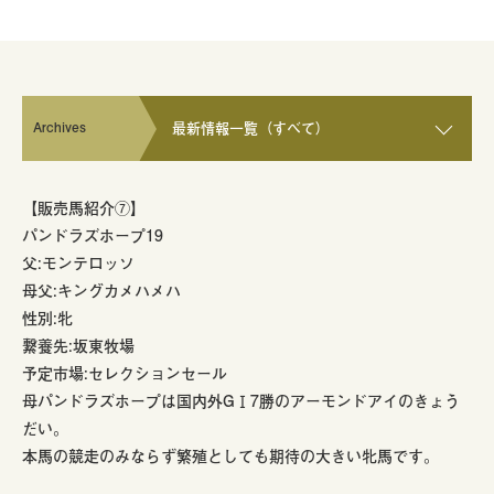
Archives
最新情報一覧（すべて）
【販売馬紹介⑦】
パンドラズホープ19
父:モンテロッソ
母父:キングカメハメハ
性別:牝
繋養先:坂東牧場
予定市場:セレクションセール
母パンドラズホープは国内外GⅠ7勝のアーモンドアイのきょう
だい。
本馬の競走のみならず繁殖としても期待の大きい牝馬です。