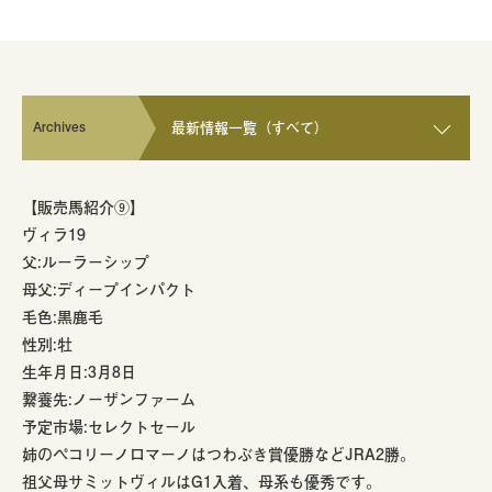
Archives
最新情報一覧（すべて）
【販売馬紹介⑨】
ヴィラ19
父:ルーラーシップ
母父:ディープインパクト
毛色:黒鹿毛
性別:牡
生年月日:3月8日
繋養先:ノーザンファーム
予定市場:セレクトセール
姉のペコリーノロマーノはつわぶき賞優勝などJRA2勝。
祖父母サミットヴィルはG1入着、母系も優秀です。