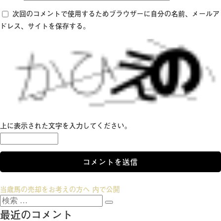
次回のコメントで使用するためブラウザーに自分の名前、メールア
ドレス、サイトを保存する。
上に表示された文字を入力してください。
投
当歳馬の売却をお考えの方へ
内で公開
検
稿
検
索:
最近のコメント
索