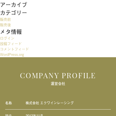
ナ
アーカイブ
ビ
カテゴリー
ゲ
販売前
ー
販売後
メタ情報
シ
ログイン
ョ
投稿フィード
ン
コメントフィード
WordPress.org
COMPANY PROFILE
運営会社
名称
株式会社 エクワインレーシング
設立
2012年11月