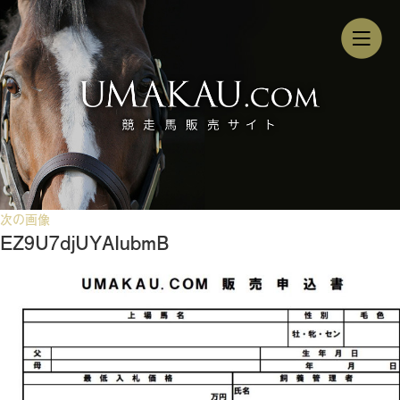
次の画像
EZ9U7djUYAIubmB