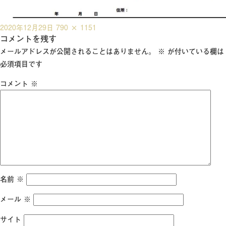
投
フ
2020年12月29日
790 × 1151
稿
コメントを残す
ル
日:
サ
メールアドレスが公開されることはありません。
※
が付いている欄は
イ
必須項目です
ズ
コメント
※
名前
※
メール
※
サイト