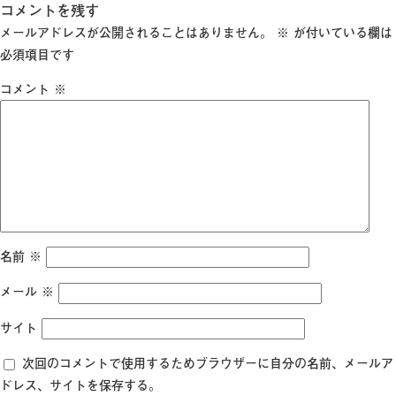
稿
コメントを残す
ル
日:
サ
メールアドレスが公開されることはありません。
※
が付いている欄は
イ
必須項目です
ズ
コメント
※
名前
※
メール
※
サイト
次回のコメントで使用するためブラウザーに自分の名前、メールア
ドレス、サイトを保存する。