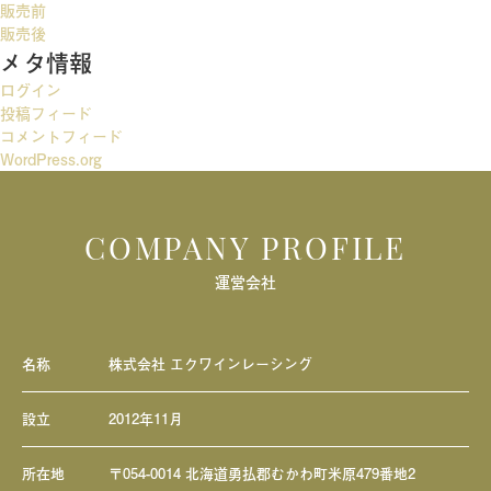
販売前
ー
販売後
メタ情報
シ
ログイン
ョ
投稿フィード
ン
コメントフィード
WordPress.org
COMPANY PROFILE
運営会社
名称
株式会社 エクワインレーシング
設立
2012年11月
所在地
〒054-0014 北海道勇払郡むかわ町米原479番地2