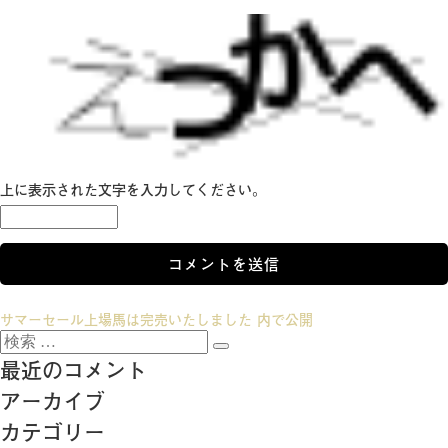
上に表示された文字を入力してください。
投
サマーセール上場馬は完売いたしました
内で公開
検
稿
検
索:
最近のコメント
索
ナ
アーカイブ
ビ
カテゴリー
ゲ