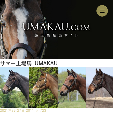
サマー上場馬_UMAKAU
投
フ
2021年8月27日
2011 × 723