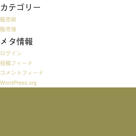
ビ
カテゴリー
ゲ
販売前
ー
販売後
メタ情報
シ
ログイン
ョ
投稿フィード
ン
コメントフィード
WordPress.org