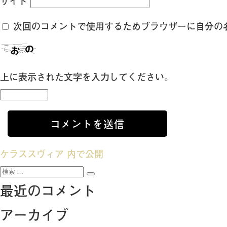
サイト
次回のコメントで使用するためブラウザーに自分の
上に表示された文字を入力してください。
投
ケラススヴィア
内で公開
検
稿
検
索:
最近のコメント
索
ナ
アーカイブ