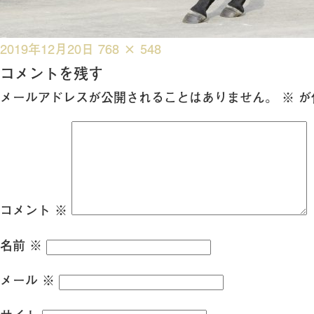
投
フ
2019年12月20日
768 × 548
稿
ル
コメントを残す
日:
サ
メールアドレスが公開されることはありません。
※
が
イ
ズ
コメント
※
名前
※
メール
※