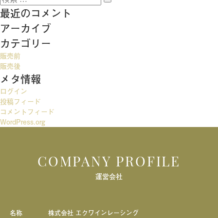
稿
検
索:
最近のコメント
索
ナ
アーカイブ
ビ
カテゴリー
ゲ
販売前
ー
販売後
メタ情報
シ
ログイン
ョ
投稿フィード
ン
コメントフィード
WordPress.org
COMPANY PROFILE
運営会社
名称
株式会社 エクワインレーシング