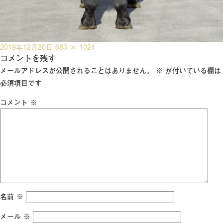
投
フ
2019年12月20日
683 × 1024
稿
コメントを残す
ル
日:
サ
メールアドレスが公開されることはありません。
※
が付いている欄は
イ
必須項目です
ズ
コメント
※
名前
※
メール
※