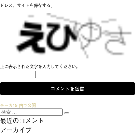
ドレス、サイトを保存する。
上に表示された文字を入力してください。
投
チーカ19
内で公開
検
稿
検
索:
最近のコメント
索
ナ
アーカイブ
ビ