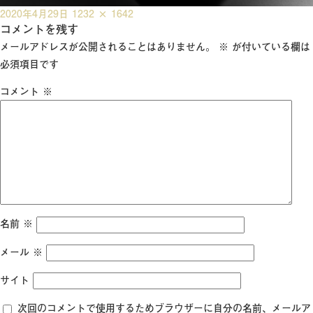
投
フ
2020年4月29日
1232 × 1642
稿
コメントを残す
ル
日:
サ
メールアドレスが公開されることはありません。
※
が付いている欄は
イ
必須項目です
ズ
コメント
※
名前
※
メール
※
サイト
次回のコメントで使用するためブラウザーに自分の名前、メールア