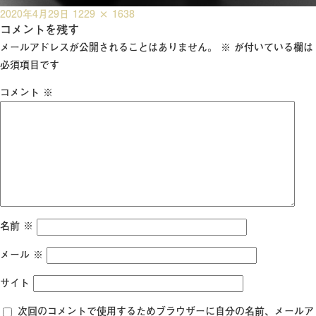
投
フ
2020年4月29日
1229 × 1638
稿
コメントを残す
ル
日:
サ
メールアドレスが公開されることはありません。
※
が付いている欄は
イ
必須項目です
ズ
コメント
※
名前
※
メール
※
サイト
次回のコメントで使用するためブラウザーに自分の名前、メールア