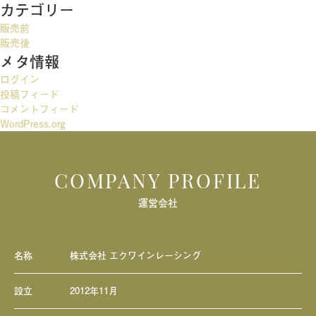
カテゴリー
ゲ
販売前
ー
販売後
メタ情報
シ
ログイン
ョ
投稿フィード
ン
コメントフィード
WordPress.org
COMPANY PROFILE
運営会社
名称
株式会社 エクワインレーシング
設立
2012年11月