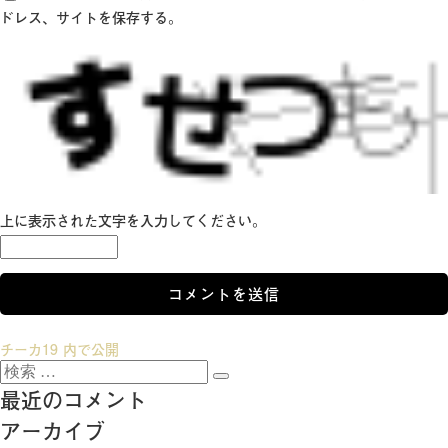
ドレス、サイトを保存する。
上に表示された文字を入力してください。
投
チーカ19
内で公開
検
稿
検
索:
最近のコメント
索
ナ
アーカイブ
ビ