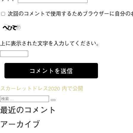
次回のコメントで使用するためブラウザーに自分の
上に表示された文字を入力してください。
投
スカーレットドレス2020
内で公開
検
稿
検
索:
最近のコメント
索
ナ
アーカイブ