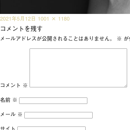
投
フ
2021年5月12日
1001 × 1180
稿
ル
コメントを残す
日:
サ
メールアドレスが公開されることはありません。
※
が
イ
ズ
コメント
※
名前
※
メール
※
サイト