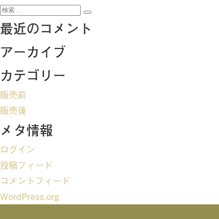
検
稿
検
索:
最近のコメント
索
ナ
アーカイブ
ビ
カテゴリー
ゲ
販売前
ー
販売後
メタ情報
シ
ログイン
ョ
投稿フィード
ン
コメントフィード
WordPress.org