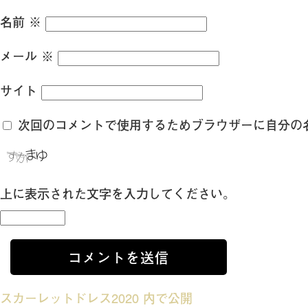
名前
※
メール
※
サイト
次回のコメントで使用するためブラウザーに自分の
上に表示された文字を入力してください。
投
スカーレットドレス2020
内で公開