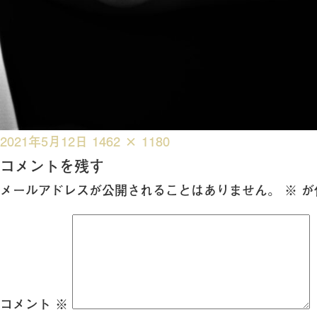
投
フ
2021年5月12日
1462 × 1180
稿
ル
コメントを残す
日:
サ
メールアドレスが公開されることはありません。
※
が
イ
ズ
コメント
※