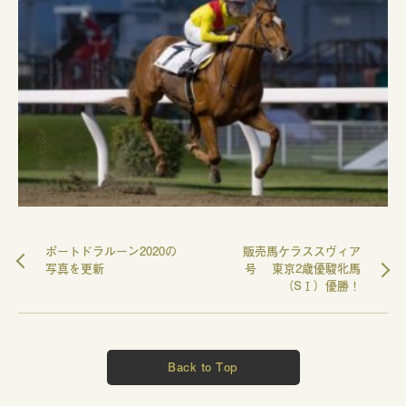
ポートドラルーン2020の
販売馬ケラススヴィア
写真を更新
号 東京2歳優駿牝馬
（SⅠ）優勝！
Back to Top