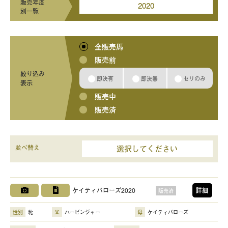
販売年度
2020
別一覧
全販売馬
販売前
絞り込み
即決有
即決無
セリのみ
表示
販売中
販売済
選択してください
並べ替え
ケイティバローズ2020
詳細
販売済
性別
牝
父
ハービンジャー
母
ケイティバローズ