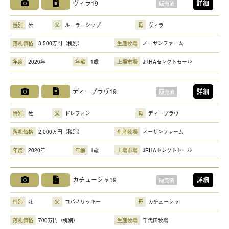
ヴィラ19
詳細
販売済
性別
牡
父
ルーラーシップ
母
ヴィラ
落札価格
3,500万円（税別）
生産牧場
ノーザンファーム
年度
2020年
年齢
1歳
上場市場
JRHAセレクトセール
ディープラヴ19
詳細
販売済
性別
牡
父
ドレフォン
母
ディープラヴ
落札価格
2,000万円（税別）
生産牧場
ノーザンファーム
年度
2020年
年齢
1歳
上場市場
JRHAセレクトセール
カチューシャ19
詳細
販売済
性別
牝
父
コパノリッキー
母
カチューシャ
落札価格
700万円（税別）
生産牧場
千代田牧場