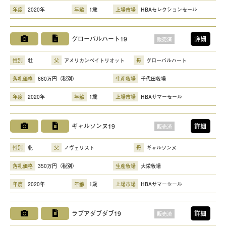
年度
2020年
年齢
1歳
上場市場
HBAセレクションセール
グローバルハート19
詳細
販売済
性別
牡
父
アメリカンペイトリオット
母
グローバルハート
落札価格
660万円（税別）
生産牧場
千代田牧場
年度
2020年
年齢
1歳
上場市場
HBAサマーセール
ギャルソンヌ19
詳細
販売済
性別
牝
父
ノヴェリスト
母
ギャルソンヌ
落札価格
350万円（税別）
生産牧場
大栄牧場
年度
2020年
年齢
1歳
上場市場
HBAサマーセール
ラブアダブダブ19
詳細
販売済