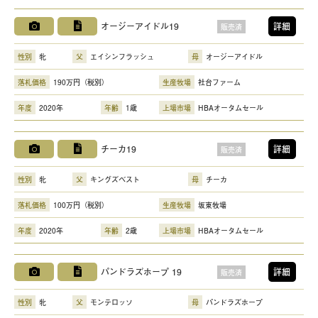
オージーアイドル19
詳細
販売済
性別
牝
父
エイシンフラッシュ
母
オージーアイドル
落札価格
190万円（税別）
生産牧場
社台ファーム
年度
2020年
年齢
1歳
上場市場
HBAオータムセール
チーカ19
詳細
販売済
性別
牝
父
キングズベスト
母
チーカ
落札価格
100万円（税別）
生産牧場
坂東牧場
年度
2020年
年齢
2歳
上場市場
HBAオータムセール
パンドラズホープ 19
詳細
販売済
性別
牝
父
モンテロッソ
母
パンドラズホープ