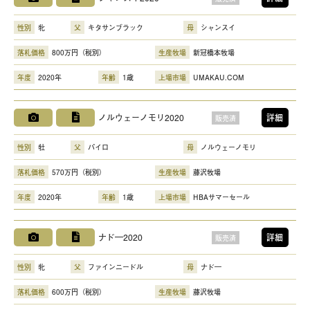
性別
牝
父
キタサンブラック
母
シャンスイ
落札価格
800万円（税別）
生産牧場
新冠橋本牧場
年度
2020年
年齢
1歳
上場市場
UMAKAU.COM
ノルウェーノモリ2020
詳細
販売済
性別
牡
父
パイロ
母
ノルウェーノモリ
落札価格
570万円（税別）
生産牧場
藤沢牧場
年度
2020年
年齢
1歳
上場市場
HBAサマーセール
ナド―2020
詳細
販売済
性別
牝
父
ファインニードル
母
ナド―
落札価格
600万円（税別）
生産牧場
藤沢牧場