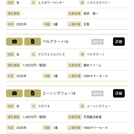
性別
牡
父
エスポワールシチー
母
シルクラズベリー
落札価格
-
生産牧場
武田 修一
年度
2020年
年齢
2歳
上場市場
主取
ベルグラーノ19
詳細
販売済
性別
牡
父
アジアエクスプレス
母
ベルグラーノ
落札価格
1,050万円（税別）
生産牧場
藤本ファーム
年度
2020年
年齢
1歳
上場市場
HBAサマーセール
エーソングフォー19
詳細
販売済
性別
牡
父
クロフネ
母
エーソングフォー
落札価格
1,400万円（税別）
生産牧場
天羽禮治牧場
年度
2020年
年齢
1歳
上場市場
HBAサマーセール