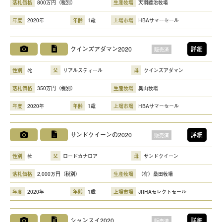
落札価格
800万円（税別）
生産牧場
天羽禮治牧場
年度
2020年
年齢
1歳
上場市場
HBAサマーセール
クインズアダマン2020
詳細
販売済
性別
牝
父
リアルスティール
母
クインズアダマン
落札価格
350万円（税別）
生産牧場
奥山牧場
年度
2020年
年齢
1歳
上場市場
HBAサマーセール
サンドクイーンの2020
詳細
販売済
性別
牡
父
ロードカナロア
母
サンドクイーン
落札価格
2,000万円（税別）
生産牧場
（有）桑田牧場
年度
2020年
年齢
1歳
上場市場
JRHAセレクトセール
シャンスイ2020
詳細
販売済