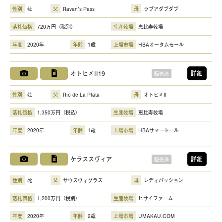
性別
牡
父
Ravan's Pass
母
ラブアダブダブ
落札価格
720万円（税別）
生産牧場
恵比寿牧場
年度
2020年
年齢
1歳
上場市場
HBAオータムセール
オトヒメII19
詳細
販売済
性別
牡
父
Rio de La Plata
母
オトヒメII
落札価格
1,350万円（税込）
生産牧場
恵比寿牧場
年度
2020年
年齢
1歳
上場市場
HBAサマーセール
ケラススヴィア
詳細
販売済
性別
牝
父
サウスヴィグラス
母
レディパッション
落札価格
1,200万円（税別）
生産牧場
ヒサイファーム
年度
2020年
年齢
2歳
上場市場
UMAKAU.COM