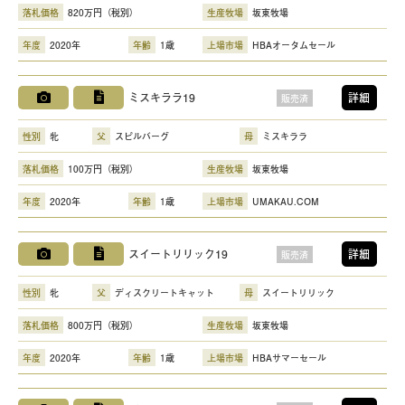
落札価格
820万円（税別）
生産牧場
坂東牧場
年度
2020年
年齢
1歳
上場市場
HBAオータムセール
ミスキララ19
詳細
販売済
性別
牝
父
スピルバーグ
母
ミスキララ
落札価格
100万円（税別）
生産牧場
坂東牧場
年度
2020年
年齢
1歳
上場市場
UMAKAU.COM
スイートリリック19
詳細
販売済
性別
牝
父
ディスクリートキャット
母
スイートリリック
落札価格
800万円（税別）
生産牧場
坂東牧場
年度
2020年
年齢
1歳
上場市場
HBAサマーセール