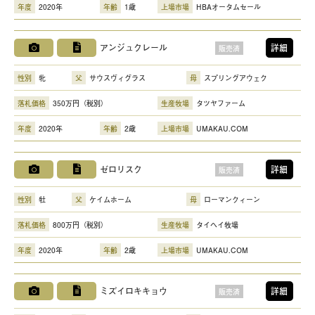
年度
2020年
年齢
1歳
上場市場
HBAオータムセール
アンジュクレール
詳細
販売済
性別
牝
父
サウスヴィグラス
母
スプリングアウェク
落札価格
350万円（税別）
生産牧場
タツヤファーム
年度
2020年
年齢
2歳
上場市場
UMAKAU.COM
ゼロリスク
詳細
販売済
性別
牡
父
ケイムホーム
母
ローマンクィーン
落札価格
800万円（税別）
生産牧場
タイヘイ牧場
年度
2020年
年齢
2歳
上場市場
UMAKAU.COM
ミズイロキキョウ
詳細
販売済