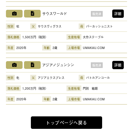
サウスワールド
詳細
販売済
性別
牡
父
サウスヴィグラス
母
パーカッショニスト
落札価格
1,500万円（税別）
生産牧場
大作ステーブル
年度
2020年
年齢
2歳
上場市場
UMAKAU.COM
アジアノジュンシン
詳細
販売済
性別
牝
父
アジアエクスプレス
母
バトルアンコール
落札価格
1,200万円（税別）
生産牧場
門別 敏朗
年度
2020年
年齢
2歳
上場市場
UMAKAU.COM
トップページへ戻る