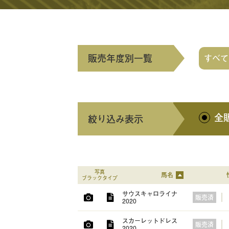
販売年度
別一覧
すべて
全
絞り込み
表示
写真
馬名
ブラックタイプ
サウスキャロライナ
販売済
2020
スカーレットドレス
販売済
2020