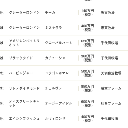
140万円
牝
グレーターロンドン
チーカ
坂東牧場
（税別）
400万円
雄
グレーターロンドン
ミスキララ
坂東牧場
（税別）
アメリカンペイトリ
620万円
雄
グローバルハート
千代田牧場
オット
（税別）
360万円
雄
ブラックタイド
カチューシャ
千代田牧場
（税別）
500万円
牝
ハービンジャー
ドラゴンホマレ
天羽禮治牧場
（税別）
850万円
牝
サトノダイヤモンド
チェルヴァ
藤本ファーム
（税別）
ディスクリートキャ
600万円
牝
オージーアイドル
社台ファーム
ット
（税別）
400万円
牝
エイシンフラッシュ
ルヴィロンザ
千代田牧場
（税別）