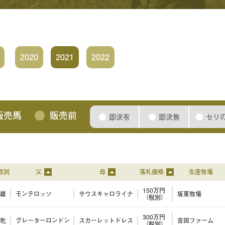
2020
2021
2022
販売馬
販売前
即決有
即決無
セリ
性別
父
母
落札価格
生産牧場
150万円
雄
モンテロッソ
サウスキャロライナ
坂東牧場
（税別）
300万円
牝
グレーターロンドン
スカーレットドレス
吉田ファーム
（税別）